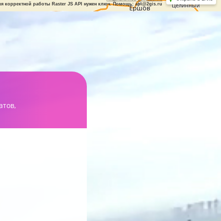
ля корректной работы Raster JS API нужен ключ. Помощь: api@2gis.ru
атов,