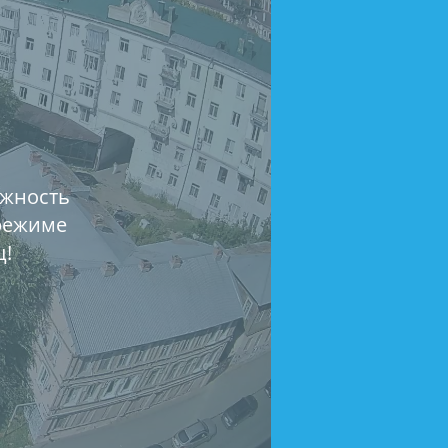
ожность
 режиме
ц!